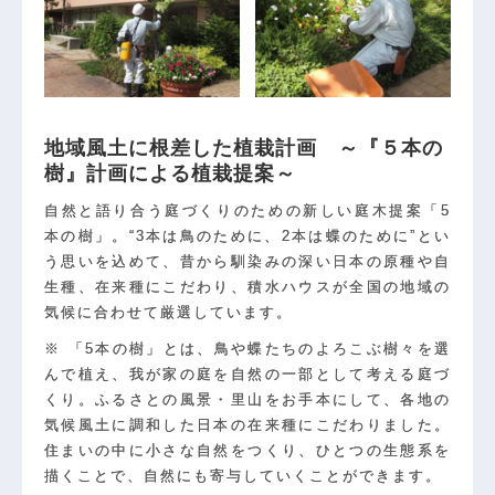
地域風土に根差した植栽計画 ～『５本の
樹』計画による植栽提案～
自然と語り合う庭づくりのための新しい庭木提案「5
本の樹」。“3本は鳥のために、2本は蝶のために”とい
う思いを込めて、昔から馴染みの深い日本の原種や自
生種、在来種にこだわり、積水ハウスが全国の地域の
気候に合わせて厳選しています。
※ 「5本の樹」とは、鳥や蝶たちのよろこぶ樹々を選
んで植え、我が家の庭を自然の一部として考える庭づ
くり。ふるさとの風景・里山をお手本にして、各地の
気候風土に調和した日本の在来種にこだわりました。
住まいの中に小さな自然をつくり、ひとつの生態系を
描くことで、自然にも寄与していくことができます。