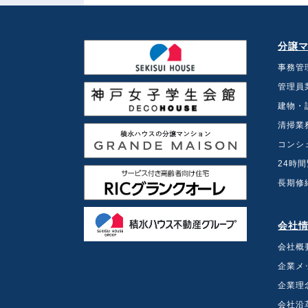
分譲
事務管
管理員
建物・
清掃業
コンシ
24時
長期修
会社
会社概
企業メ
企業理
会社沿