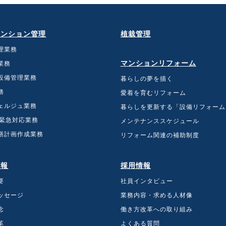
マンション管理
植栽管理
理業務
マンションリフォーム
業務
設備管理業務
暮らしの夢を描く
務
愛着を育むリフォーム
ェルジュ業務
暮らしを更新する「設備リフォーム
間緊急対応業務
メンテナンススケジュール
繕計画作成業務
リフォーム関連の補助制度
情報
採用情報
要
社員インタビュー
ッセージ
業務内容・求める人材像
念
働き方改革への取り組み
革
よくある質問