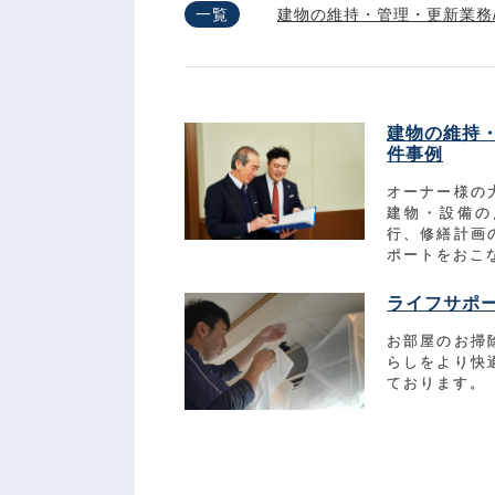
一覧
建物の維持・管理・更新業務
建物の維持・
件事例
オーナー様の
建物・設備の
行、修繕計画
ポートをおこ
ライフサポ
お部屋のお掃
らしをより快
ております。