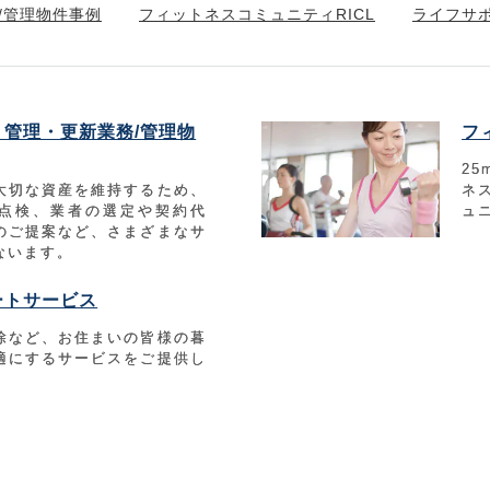
/管理物件事例
フィットネスコミュニティRICL
ライフサ
管理・更新業務/管理物
フ
2
大切な資産を維持するため、
ネ
点検、業者の選定や契約代
ュ
のご提案など、さまざまなサ
ないます。
ートサービス
除など、お住まいの皆様の暮
適にするサービスをご提供し